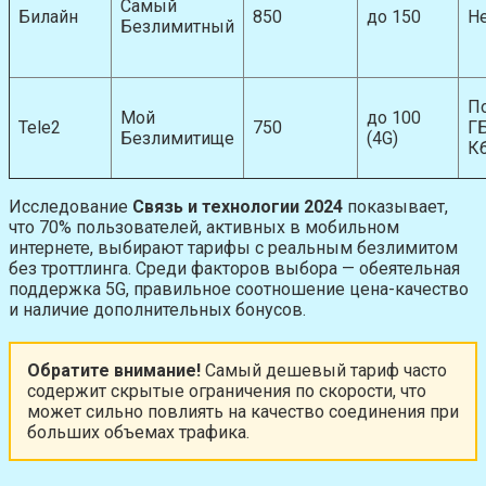
Самый
Билайн
850
до 150
Н
Безлимитный
П
Мой
до 100
Tele2
750
ГБ
Безлимитище
(4G)
Кб
Исследование
Связь и технологии 2024
показывает,
что 70% пользователей, активных в мобильном
интернете, выбирают тарифы с реальным безлимитом
без троттлинга. Среди факторов выбора — обеятельная
поддержка 5G, правильное соотношение цена-качество
и наличие дополнительных бонусов.
Обратите внимание!
Самый дешевый тариф часто
содержит скрытые ограничения по скорости, что
может сильно повлиять на качество соединения при
больших объемах трафика.