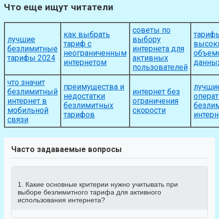
Что еще ищут читатели
советы по
как выбрать
тариф
лучшие
выбору
тариф с
высок
безлимитные
интернета для
неограниченным
объем
тарифы 2024
активных
интернетом
данны
пользователей
что значит
преимущества и
лучши
безлимитный
интернет без
недостатки
операт
интернет в
ограничения
безлимитных
безли
мобильной
скорости
тарифов
интер
связи
Часто задаваемые вопросы
1. Какие основные критерии нужно учитывать при
выборе безлимитного тарифа для активного
использования интернета?