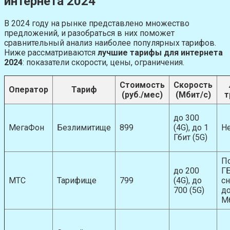
интернета 2024
В 2024 году на рынке представлено множество
предложений, и разобраться в них поможет
сравнительный анализ наиболее популярных тарифов.
Ниже рассматриваются
лучшие тарифы для интернета
2024
: показатели скорости, цены, ограничения.
Стоимость
Скорость
Оператор
Тариф
(руб./мес)
(Мбит/с)
т
до 300
МегаФон
Безлимитище
899
(4G), до 1
Н
Гбит (5G)
П
до 200
Г
МТС
Тарифище
799
(4G), до
с
700 (5G)
до
М