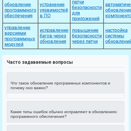
патчи
обновление
устранение
автоматиче
безопасности
программного
уязвимостей
обновлени
для
обеспечения
в ПО
компонент
приложений
управление
исправление
повышение
настройка
версиями
багов через
безопасности
системы
программных
обновления
через патчи
обновлени
модулей
Часто задаваемые вопросы
Что такое обновление программных компонентов и
почему оно важно?
Какие типы ошибок обычно исправляют в обновлениях
программного обеспечения?