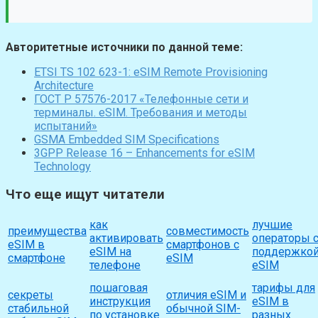
Авторитетные источники по данной теме:
ETSI TS 102 623-1: eSIM Remote Provisioning
Architecture
ГОСТ Р 57576-2017 «Телефонные сети и
терминалы. eSIM. Требования и методы
испытаний»
GSMA Embedded SIM Specifications
3GPP Release 16 – Enhancements for eSIM
Technology
Что еще ищут читатели
как
лучшие
преимущества
совместимость
активировать
операторы 
eSIM в
смартфонов с
eSIM на
поддержко
смартфоне
eSIM
телефоне
eSIM
пошаговая
тарифы для
секреты
отличия eSIM и
инструкция
eSIM в
стабильной
обычной SIM-
по установке
разных