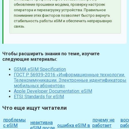
обновление прошивки модема, проверку настроек
оператора и перезагрузку устройства. Правильное
понимание этих факторов позволяет быстро вернуть
стабильность работы eSIM и обеспечить непрерывную
связь.
Чтобы расширить знания по теме, изучите
следующие материалы:
GSMA eSIM Specification
ГОСТ Р 56939-2016 «Информационные технологии.
Телекоммуникации. Электронные идентификаторы
мобильных абонентов»
Apple Developer Documentation: eSIM
ETSI Standards for eSIM
Что еще ищут читатели
проблемы
почему не
вос
неактивна
с eSIM
ошибка eSIM в
работает
раб
eSIM после