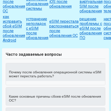
после
iOS после
виртуальная
пос
обновления
обновления
обновления
SIM после
обн
системы
ОС
обновления
тел
как
устранение
решение
нас
исправить
eSIM перестала
неполадок
проблемы с
пос
сбой eSIM
распознаваться
с eSIM
eSIM после
обн
после
после
после
обновления
сис
обновления
обновления ОС
обновления
ПО
сма
Android
Часто задаваемые вопросы
Почему после обновления операционной системы eSIM
может перестать работать?
Какие основные причины сбоев eSIM после обновления
ОС?