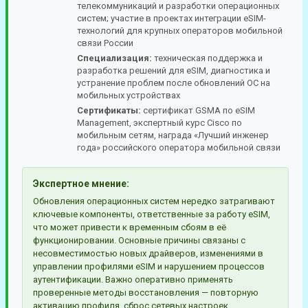
телекоммуникаций и разработки операционных
систем; участие в проектах интеграции eSIM-
технологий для крупных операторов мобильной
связи России
Специализация:
техническая поддержка и
разработка решений для eSIM, диагностика и
устранение проблем после обновлений ОС на
мобильных устройствах
Сертификаты:
сертификат GSMA по eSIM
Management, экспертный курс Cisco по
мобильным сетям, награда «Лучший инженер
года» российского оператора мобильной связи
Экспертное мнение:
Обновления операционных систем нередко затрагивают
ключевые компоненты, ответственные за работу eSIM,
что может привести к временным сбоям в её
функционировании. Основные причины связаны с
несовместимостью новых драйверов, изменениями в
управлении профилями eSIM и нарушением процессов
аутентификации. Важно оперативно применять
проверенные методы восстановления — повторную
активацию профиля, сброс сетевых настроек,