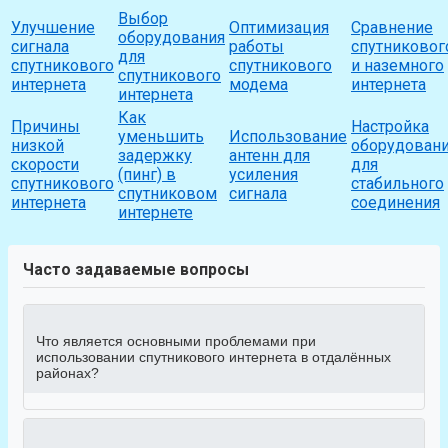
Выбор
Улучшение
Оптимизация
Сравнение
оборудования
сигнала
работы
спутниковог
для
спутникового
спутникового
и наземного
спутникового
интернета
модема
интернета
интернета
Как
Причины
Настройка
уменьшить
Использование
низкой
оборудован
задержку
антенн для
скорости
для
(пинг) в
усиления
спутникового
стабильного
спутниковом
сигнала
интернета
соединения
интернете
Часто задаваемые вопросы
Что является основными проблемами при
использовании спутникового интернета в отдалённых
районах?