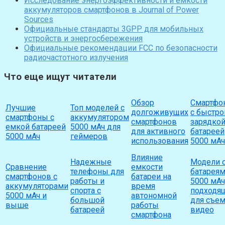
Исследование энергоэффективности и емкости
аккумуляторов смартфонов в Journal of Power
Sources
Официальные стандарты 3GPP для мобильных
устройств и энергосбережения
Официальные рекомендации FCC по безопасности
радиочастотного излучения
Что еще ищут читатели
Обзор
Смартфо
Лучшие
Топ моделей с
долгоживущих
с быстро
смартфоны с
аккумулятором
смартфонов
зарядкой
емкой батареей
5000 мАч для
для активного
батареей
5000 мАч
геймеров
использования
5000 мА
Влияние
Надежные
Модели 
Сравнение
емкости
телефоны для
батарея
смартфонов с
батареи на
работы и
5000 мАч
аккумуляторами
время
спорта с
подходя
5000 мАч и
автономной
большой
для съе
выше
работы
батареей
видео
смартфона