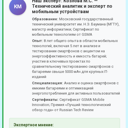
Наш эксперт:
Козлова М.С.
—
Технический аналитик и эксперт по
КМ
мобильным устройствам
Образование:
Московский государственный
технический университет им. Н.Э. Баумана (МГТУ),
магистр информатики; Сертификат по
мобильным технологиям от GSMA
Опыт:
8 лет общего опыта в области мобильных
технологий, включая 5 лет в анализе и
тестировании смартфонов с акцентом на
энергоэффективность и емкость батарей;
участие в ключевых проектах по
сравнительному тестированию смартфонов с
батареями свыше 5000 мАч для крупных IT-
изданий
Специализация:
Анализ и оценка смартфонов с
емкими батареями и оптимизацией
энергопотребления для активных пользователей
Сертификаты:
Сертификат GSMA Mobile
Innovation; Премия «Лучший технологический
обзор года» от Russian Tech Review
Экспертное мнение: