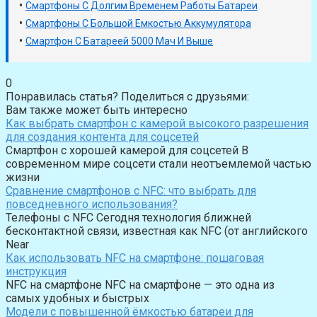
•
Смартфоны С Долгим Временем Работы Батареи
•
Смартфоны С Большой Емкостью Аккумулятора
•
Смартфон С Батареей 5000 Мач И Выше
0
Понравилась статья? Поделиться с друзьями:
Вам также может быть интересно
Как выбрать смартфон с камерой высокого разрешения
для создания контента для соцсетей
Смартфон с хорошей камерой для соцсетей В
современном мире соцсети стали неотъемлемой частью
жизни
Сравнение смартфонов с NFC: что выбрать для
повседневного использования?
Телефоны с NFC Сегодня технология ближней
бесконтактной связи, известная как NFC (от английского
Near
Как использовать NFC на смартфоне: пошаговая
инструкция
NFC на смартфоне NFC на смартфоне — это одна из
самых удобных и быстрых
Модели с повышенной ёмкостью батареи для