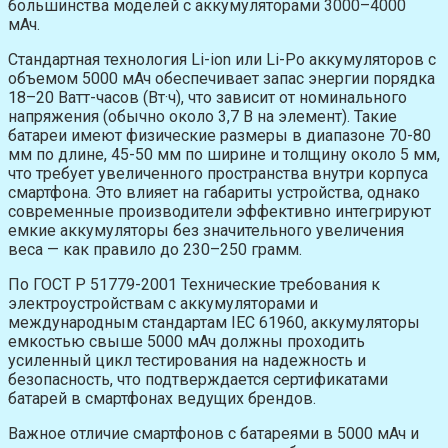
большинства моделей с аккумуляторами 3000–4000
мАч.
Стандартная технология Li-ion или Li-Po аккумуляторов с
объемом 5000 мАч обеспечивает запас энергии порядка
18–20 Ватт-часов (Вт·ч), что зависит от номинального
напряжения (обычно около 3,7 В на элемент). Такие
батареи имеют физические размеры в диапазоне 70-80
мм по длине, 45-50 мм по ширине и толщину около 5 мм,
что требует увеличенного пространства внутри корпуса
смартфона. Это влияет на габариты устройства, однако
современные производители эффективно интегрируют
емкие аккумуляторы без значительного увеличения
веса — как правило до 230–250 грамм.
По ГОСТ Р 51779-2001 Технические требования к
электроустройствам с аккумуляторами и
международным стандартам IEC 61960, аккумуляторы
емкостью свыше 5000 мАч должны проходить
усиленный цикл тестирования на надежность и
безопасность, что подтверждается сертификатами
батарей в смартфонах ведущих брендов.
Важное отличие смартфонов с батареями в 5000 мАч и