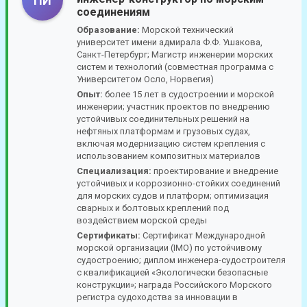
ПИ
соединениям
Образование:
Морской технический
университет имени адмирала Ф.Ф. Ушакова,
Санкт-Петербург; Магистр инженерии морских
систем и технологий (совместная программа с
Университетом Осло, Норвегия)
Опыт:
более 15 лет в судостроении и морской
инженерии; участник проектов по внедрению
устойчивых соединительных решений на
нефтяных платформам и грузовых судах,
включая модернизацию систем крепления с
использованием композитных материалов
Специализация:
проектирование и внедрение
устойчивых и коррозионно-стойких соединений
для морских судов и платформ; оптимизация
сварных и болтовых креплений под
воздействием морской среды
Сертификаты:
Сертификат Международной
морской организации (IMO) по устойчивому
судостроению; диплом инженера-судостроителя
с квалификацией «Экологически безопасные
конструкции»; награда Российского Морского
регистра судоходства за инновации в