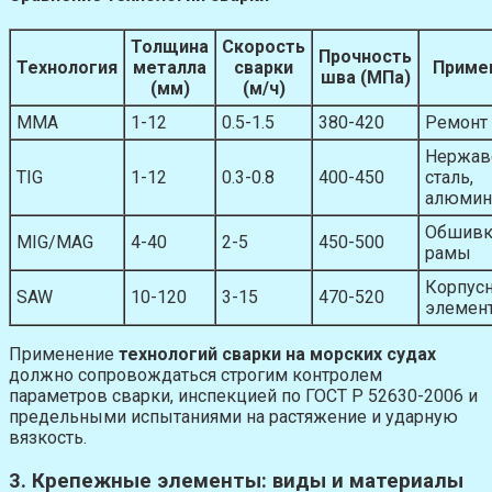
Толщина
Скорость
Прочность
Технология
металла
сварки
Приме
шва (МПа)
(мм)
(м/ч)
MMA
1-12
0.5-1.5
380-420
Ремонт
Нержа
TIG
1-12
0.3-0.8
400-450
сталь,
алюмин
Обшивк
MIG/MAG
4-40
2-5
450-500
рамы
Корпус
SAW
10-120
3-15
470-520
элемен
Применение
технологий сварки на морских судах
должно сопровождаться строгим контролем
параметров сварки, инспекцией по ГОСТ Р 52630-2006 и
предельными испытаниями на растяжение и ударную
вязкость.
3. Крепежные элементы: виды и материалы