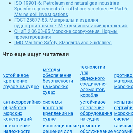
ISO 19901-6: Petroleum and natural gas industries —
Specific requirements for offshore structures — Part 6:
Marine soil investigations
ГОСТ 25877-83. Материалы и изделия
судостроительные. Методы испытаний креплений.
СНиП 2.06.03-85 Морские сооружения. Нормы
проектирования
IMO Maritime Safety Standards and Guidelines
Что еще ищут читатели
технологии
методы
для
устойчивое
обеспечения
противо
надежного
крепление
безопасности
материа
соединения
грузов на судне
на морских
морских
элементов
судах
корабля
антикоррозийная
системы
устойчивое
испытан
обработка
контроля
крепление
сертифи
морских
креплений на
оборудования
морски
конструкций
судне
на судне
систем
повышение
инновационные
ремонт и
влияние
надежности
решения для
обслуживание
условий