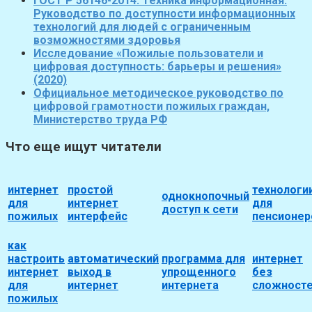
ГОСТ Р 56146-2014. Техника информационная.
Руководство по доступности информационных
технологий для людей с ограниченным
возможностями здоровья
Исследование «Пожилые пользователи и
цифровая доступность: барьеры и решения»
(2020)
Официальное методическое руководство по
цифровой грамотности пожилых граждан,
Министерство труда РФ
Что еще ищут читатели
интернет
простой
технологи
однокнопочный
для
интернет
для
доступ к сети
пожилых
интерфейс
пенсионер
как
настроить
автоматический
программа для
интернет
интернет
выход в
упрощенного
без
для
интернет
интернета
сложност
пожилых