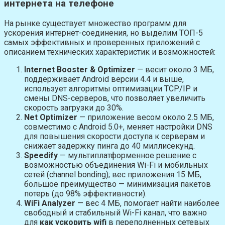
интернета на телефоне
На рынке существует множество программ для
ускорения интернет-соединения, но выделим ТОП-5
самых эффективных и проверенных приложений с
описанием технических характеристик и возможностей:
Internet Booster & Optimizer
— весит около 3 МБ,
поддерживает Android версии 4.4 и выше,
использует алгоритмы оптимизации TCP/IP и
смены DNS-серверов, что позволяет увеличить
скорость загрузки до 30%.
Net Optimizer
— приложение весом около 2.5 МБ,
совместимо с Android 5.0+, меняет настройки DNS
для повышения скорости доступа к серверам и
снижает задержку пинга до 40 миллисекунд.
Speedify
— мультиплатформенное решение с
возможностью объединения Wi-Fi и мобильных
сетей (channel bonding); вес приложения 15 МБ,
большое преимущество — минимизация пакетов
потерь (до 98% эффективности).
WiFi Analyzer
— вес 4 МБ, помогает найти наиболее
свободный и стабильный Wi-Fi канал, что важно
для
как ускорить wifi
в переполненных сетевых