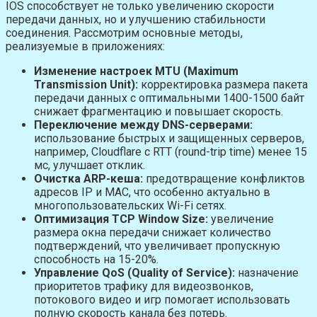
IOS способствует не только увеличению скорости
передачи данных, но и улучшению стабильности
соединения. Рассмотрим основные методы,
реализуемые в приложениях:
Изменение настроек MTU (Maximum
Transmission Unit):
корректировка размера пакета
передачи данных с оптимальными 1400-1500 байт
снижает фрагментацию и повышает скорость.
Переключение между DNS-серверами:
использование быстрых и защищенных серверов,
например, Cloudflare с RTT (round-trip time) менее 15
мс, улучшает отклик.
Очистка ARP-кеша:
предотвращение конфликтов
адресов IP и MAC, что особенно актуально в
многопользовательских Wi-Fi сетях.
Оптимизация TCP Window Size:
увеличение
размера окна передачи снижает количество
подтверждений, что увеличивает пропускную
способность на 15-20%.
Управление QoS (Quality of Service):
назначение
приоритетов трафику для видеозвонков,
потокового видео и игр помогает использовать
полную скорость канала без потерь.