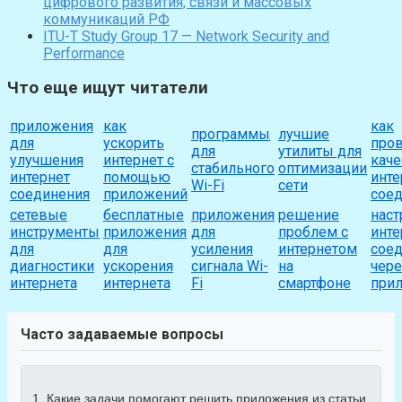
цифрового развития, связи и массовых
коммуникаций РФ
ITU-T Study Group 17 — Network Security and
Performance
Что еще ищут читатели
приложения
как
как
программы
лучшие
для
ускорить
про
для
утилиты для
улучшения
интернет с
каче
стабильного
оптимизации
интернет
помощью
инте
Wi-Fi
сети
соединения
приложений
сое
сетевые
бесплатные
приложения
решение
наст
инструменты
приложения
для
проблем с
инте
для
для
усиления
интернетом
сое
диагностики
ускорения
сигнала Wi-
на
чере
интернета
интернета
Fi
смартфоне
при
Часто задаваемые вопросы
1. Какие задачи помогают решить приложения из статьи