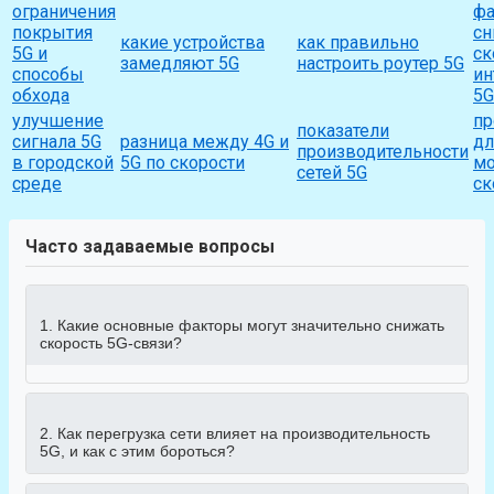
ограничения
фа
покрытия
с
какие устройства
как правильно
5G и
ск
замедляют 5G
настроить роутер 5G
способы
ин
обхода
5G
улучшение
п
показатели
сигнала 5G
разница между 4G и
дл
производительности
в городской
5G по скорости
мо
сетей 5G
среде
ск
Часто задаваемые вопросы
1. Какие основные факторы могут значительно снижать
скорость 5G-связи?
2. Как перегрузка сети влияет на производительность
5G, и как с этим бороться?