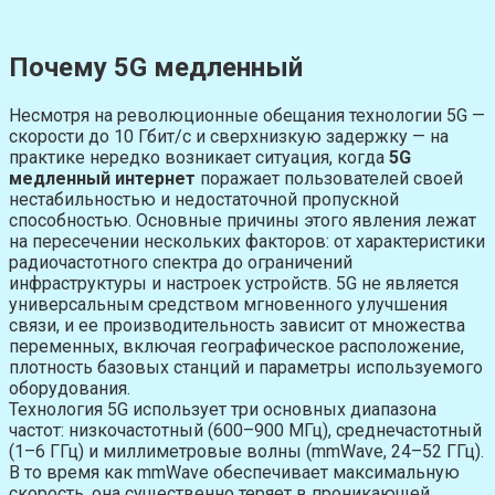
Почему 5G медленный
Несмотря на революционные обещания технологии 5G —
скорости до 10 Гбит/с и сверхнизкую задержку — на
практике нередко возникает ситуация, когда
5G
медленный интернет
поражает пользователей своей
нестабильностью и недостаточной пропускной
способностью. Основные причины этого явления лежат
на пересечении нескольких факторов: от характеристики
радиочастотного спектра до ограничений
инфраструктуры и настроек устройств. 5G не является
универсальным средством мгновенного улучшения
связи, и ее производительность зависит от множества
переменных, включая географическое расположение,
плотность базовых станций и параметры используемого
оборудования.
Технология 5G использует три основных диапазона
частот: низкочастотный (600–900 МГц), среднечастотный
(1–6 ГГц) и миллиметровые волны (mmWave, 24–52 ГГц).
В то время как mmWave обеспечивает максимальную
скорость, она существенно теряет в проникающей