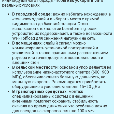
индивидуального подхода, чтобы
как ускорить 5G
в
реальных условиях:
В городской среде:
важно избегать нахождения в
«теньках» зданий и выбирать места с прямой
видимостью до базовой станции. Стоит
использовать технологии beamforming, если
устройство их поддерживает, а также возможности
Wi-Fi offload для снижения нагрузки на сеть.
В помещениях:
слабый сигнал можно
компенсировать установкой повторителей и
усилителей, а также правильным расположением
роутера или точки доступа относительно окон и
внешних стен.
В сельской местности:
основной упор делается на
использование низкочастотного спектра (600–900
МГц), обеспечивающего большую дальность, но
меньшую скорость. Рекомендуется приобретать
оборудование с усилением антенн 15–20 дБи.
В транспортных средствах:
монтаж
специализированных систем с внешними
антеннами помогает сохранить стабильность
сигнала во время движения, что особенно важно
для поездок на скоростях свыше 100 км/ч.