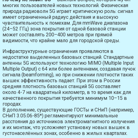
многих пользователей новых технологий. Физическая
природа радиоволн 5G играет критическую роль: сигнал
имеет ограниченный радиус действия и высокую
чувствительность к помехам. Для mmWave диапазона
(24–52 ГГц) зона покрытия от одной базовой станции
может составлять 200–400 метров при прямой
видимости, что крайне мало для городской среды.
Инфраструктурные ограничения проявляются в
недостатке выделенных базовых станций. Стандартные
антенны 5G используют технологию MIMO (Multiple Input
Multiple Output) с 64 или более антеннами, создавая пучок
сигнала (beamforming), но при снижении плотности таких
вышек эффективность падает. При этом в России
средняя плотность базовых станций 5G составляет
около 4-7 на квадратный километр, в то время как для
качественного покрытия требуется минимум 10–15 в
городах.
В дополнение, существующие ГОСТы и СНиП (например,
СНиП 3.05.06-85*) регламентируют минимальные
расстояния до источников электромагнитного излучения
и их монтаж, что усложняет установку новых вышек в
густонаселённых зонах, особенно в жилых кварталах.