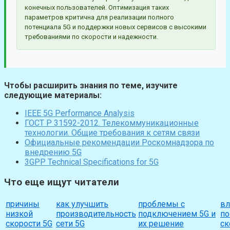
конечных пользователей. Оптимизация таких
параметров критична для реализации полного
потенциала 5G и поддержки новых сервисов с высокими
требованиями по скорости и надежности.
Чтобы расширить знания по теме, изучите
следующие материалы:
IEEE 5G Performance Analysis
ГОСТ Р 31592-2012. Телекоммуникационные
технологии. Общие требования к сетям связи
Официальные рекомендации Роскомнадзора по
внедрению 5G
3GPP Technical Specifications for 5G
Что еще ищут читатели
причины
как улучшить
проблемы с
вл
низкой
производительность
подключением 5G и
по
скорости 5G
сети 5G
их решение
ск