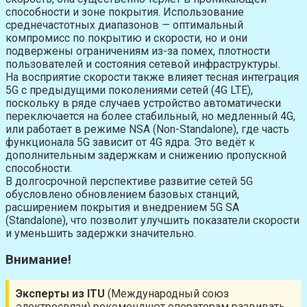
способности и зоне покрытия. Использование
среднечастотных диапазонов — оптимальный
компромисс по покрытию и скорости, но и они
подвержены ограничениям из-за помех, плотности
пользователей и состояния сетевой инфраструктуры.
На восприятие скорости также влияет тесная интеграция
5G с предыдущими поколениями сетей (4G LTE),
поскольку в ряде случаев устройство автоматически
переключается на более стабильный, но медленный 4G,
или работает в режиме NSA (Non-Standalone), где часть
функционала 5G зависит от 4G ядра. Это ведёт к
дополнительным задержкам и снижению пропускной
способности.
В долгосрочной перспективе развитие сетей 5G
обусловлено обновлением базовых станций,
расширением покрытия и внедрением 5G SA
(Standalone), что позволит улучшить показатели скорости
и уменьшить задержки значительно.
Внимание!
Эксперты из ITU
(Международный союз
электросвязи) рекомендуют операторам развивать