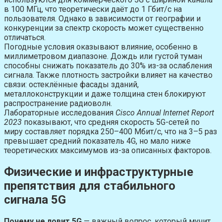
в 100 МГц, что теоретически даёт до 1 Гбит/с на
пользователя. Однако в зависимости от географии и
конкуренции за спектр скорость может существенно
отличаться.
Погодные условия оказывают влияние, особенно в
миллиметровом диапазоне. Дождь или густой туман
способны снижать показатель до 30% из-за ослабления
сигнала. Также плотность застройки влияет на качество
связи: остеклённые фасады зданий,
металлоконструкции и даже толщина стен блокируют
распространение радиоволн.
Лабораторные исследования
Cisco Annual Internet Report
2023
показывают, что средняя скорость 5G-сетей по
миру составляет порядка 250–400 Мбит/с, что на 3–5 раз
превышает средний показатель 4G, но мало ниже
теоретических максимумов из-за описанных факторов.
Физические и инфраструктурные
препятствия для стабильного
сигнала 5G
Почему не ловит 5G
— важный вопрос, который мучит