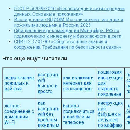
ГОСТ Р 56939-2016 «Беспроводные сети передачи
данных. Основные положения»
Исследование ВЦИОМ: Использование интернета
пожилыми людьми в России, 2023
Официальные рекомендации Минцифры РФ по
подключению к интернету и безопасности в сети
СНИП 2.07.01-89 «Общественные здания и
сооружения. Требования по безопасности связи»
Что еще ищут читатели
пошаговая
настроить
п
подключение
как включить
инструкция
wifi
с
пожилых к
интернет для
для
быстро и
в
вай фай
пенсионеров
старшего
просто
п
поколения
как
инструкция
легкое
быстро
н
настроить
для
соединение с
подключиться
б
wifi без
бабушек и
домашним
к вай фай на
и
проблем
дедушек
Wi-Fi
телефоне
п
пожилым
по вайфаю