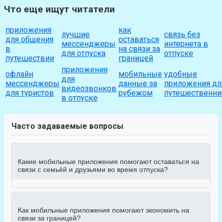
Что еще ищут читатели
приложения
как
лучшие
связь без
для общения
оставаться
мессенджеры
интернета в
в
на связи за
для отпуска
отпуске
путешествии
границей
приложения
офлайн
мобильные
удобные
для
мессенджеры
данные за
приложения дл
видеозвонков
для туристов
рубежом
путешественни
в отпуске
Часто задаваемые вопросы
Какие мобильные приложения помогают оставаться на
связи с семьёй и друзьями во время отпуска?
Как мобильные приложения помогают экономить на
связи за границей?