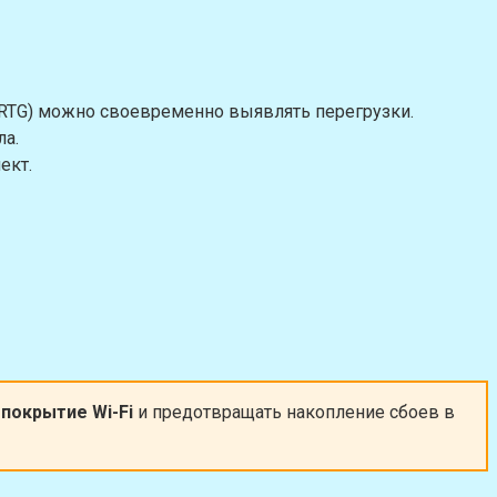
PRTG) можно своевременно выявлять перегрузки.
ла.
ект.
покрытие Wi-Fi
и предотвращать накопление сбоев в