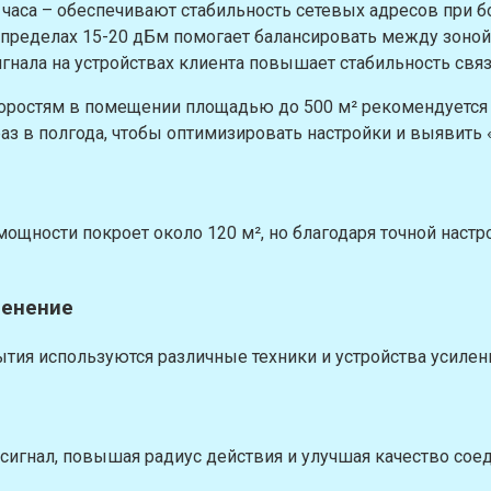
часа – обеспечивают стабильность сетевых адресов при б
 пределах 15-20 дБм помогает балансировать между зоно
гнала на устройствах клиента повышает стабильность связ
коростям в помещении площадью до 500 м² рекомендуется
раз в полгода, чтобы оптимизировать настройки и выявить
мощности покроет около 120 м², но благодаря точной наст
менение
ия используются различные техники и устройства усилени
i сигнал, повышая радиус действия и улучшая качество сое