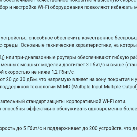
ыбор и настройка Wi-Fi оборудования позволяют избежать
 устройство, способное обеспечить качественное беспров
с-среды. Основные технические характеристики, на которы
ГГц) или три-диапазонные роутеры обеспечивают гибкую р
менных мощных моделей достигает 3 Гбит/с и выше (стандарт
 скоростью не ниже 1,2 Гбит/с.
от 20 до 30 дБм, что напрямую влияет на зону покрытия и 
ддержкой технологии MIMO (Multiple Input Multiple Outpu
зательный стандарт защиты корпоративной Wi-Fi сети.
а способны эффективно обслуживать одновременно более 
корость до 5 Гбит/с и поддерживает до 200 устройств, чт