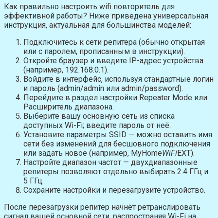
Как правильно настроить wifi повторитель для
эффективной работы? Ниже приведена универсальная
инструкция, актуальная для большинства моделей:
Подключитесь к сети репитера (обычно открытая
или с паролем, прописанным в инструкции).
Откройте браузер и введите IP-адрес устройства
(например, 192.168.0.1).
Войдите в интерфейс, используя стандартные логин
и пароль (admin/admin или admin/password).
Перейдите в раздел настройки Repeater Mode или
Расширитель диапазона.
Выберите вашу основную сеть из списка
доступных Wi-Fi; введите пароль от неё.
Установите параметры SSID — можно оставить имя
сети без изменений для бесшовного подключения
или задать новое (например, MyHome
WiFi
EXT).
Настройте диапазон частот — двухдиапазонные
репитеры позволяют отдельно выбирать 2.4 ГГц и
5 ГГц.
Сохраните настройки и перезагрузите устройство.
После перезагрузки репитер начнёт ретранслировать
сигнал вашей основной сети, распространяя Wi-Fi на