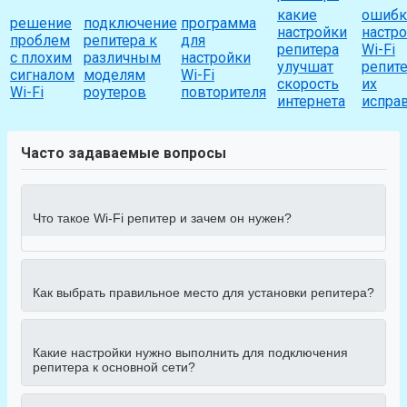
какие
ошибк
решение
подключение
программа
настройки
настр
проблем
репитера к
для
репитера
Wi-Fi
с плохим
различным
настройки
улучшат
репите
сигналом
моделям
Wi-Fi
скорость
их
Wi-Fi
роутеров
повторителя
интернета
испра
Часто задаваемые вопросы
Что такое Wi-Fi репитер и зачем он нужен?
Как выбрать правильное место для установки репитера?
Какие настройки нужно выполнить для подключения
репитера к основной сети?