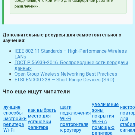
соединения, что критично для комфортной работы и
развлечений.
Дополнительные ресурсы для самостоятельного
изучения:
IEEE 802.11 Standards – High-Performance Wireless
LANs
ГОСТ Р 56939-2016. Беспроводные сети передачи
данных
Open Group Wireless Networking Best Practices
ETSI EN 300 328 — Short Range Devices (SRD)
Что еще ищут читатели
увеличение
лучшие
шаги
настр
как выбрать
зоны
способы
подключения
повто
место для
покрытия
настройки
Wi-Fi
для
установки
Wi-Fi с
репитера
повторителя
стаби
репитера
помощью
Wi-Fi
к роутеру
сигнал
репитера