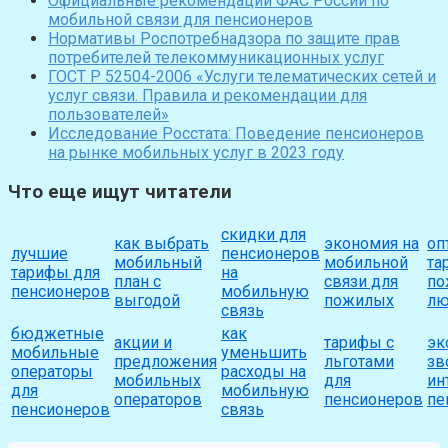
Официальные рекомендации ФАС России по
мобильной связи для пенсионеров
Нормативы Роспотребнадзора по защите прав
потребителей телекоммуникационных услуг
ГОСТ Р 52504-2006 «Услуги телематических сетей и
услуг связи. Правила и рекомендации для
пользователей»
Исследование Росстата: Поведение пенсионеров
на рынке мобильных услуг в 2023 году
Что еще ищут читатели
скидки для
как выбрать
экономия на
оп
лучшие
пенсионеров
мобильный
мобильной
та
тарифы для
на
план с
связи для
по
пенсионеров
мобильную
выгодой
пожилых
лю
связь
бюджетные
как
акции и
тарифы с
эк
мобильные
уменьшить
предложения
льготами
зв
операторы
расходы на
мобильных
для
ин
для
мобильную
операторов
пенсионеров
пе
пенсионеров
связь