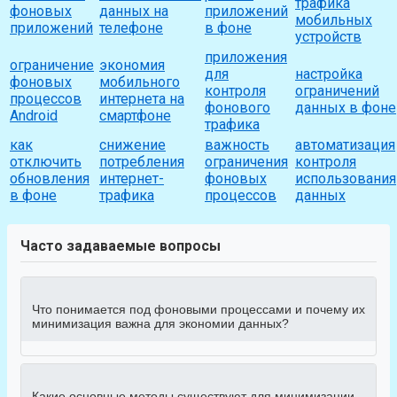
трафика
фоновых
данных на
приложений
мобильных
приложений
телефоне
в фоне
устройств
приложения
ограничение
экономия
для
настройка
фоновых
мобильного
контроля
ограничений
процессов
интернета на
фонового
данных в фоне
Android
смартфоне
трафика
как
снижение
важность
автоматизация
отключить
потребления
ограничения
контроля
обновления
интернет-
фоновых
использования
в фоне
трафика
процессов
данных
Часто задаваемые вопросы
Что понимается под фоновыми процессами и почему их
минимизация важна для экономии данных?
Какие основные методы существуют для минимизации