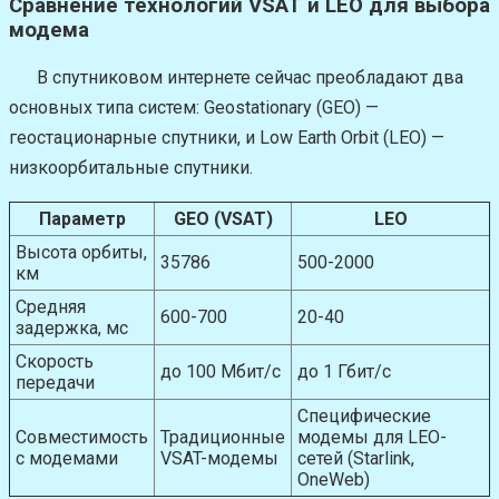
Сравнение технологий VSAT и LEO для выбора
модема
В спутниковом интернете сейчас преобладают два
основных типа систем: Geostationary (GEO) —
геостационарные спутники, и Low Earth Orbit (LEO) —
низкоорбитальные спутники.
Параметр
GEO (VSAT)
LEO
Высота орбиты,
35786
500-2000
км
Средняя
600-700
20-40
задержка, мс
Скорость
до 100 Мбит/с
до 1 Гбит/с
передачи
Специфические
Совместимость
Традиционные
модемы для LEO-
с модемами
VSAT-модемы
сетей (Starlink,
OneWeb)