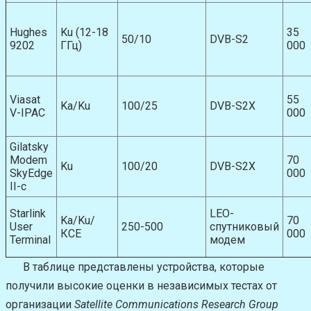
Hughes
Ku (12-18
35
50/10
DVB-S2
9202
ГГц)
000
Viasat
55
Ka/Ku
100/25
DVB-S2X
V-IPAC
000
Gilatsky
Modem
70
Ku
100/20
DVB-S2X
SkyEdge
000
II-c
Starlink
LEO-
Ka/Ku/
70
User
250-500
спутниковый
КСЕ
000
Terminal
модем
В таблице представлены устройства, которые
получили высокие оценки в независимых тестах от
организации
Satellite Communications Research Group